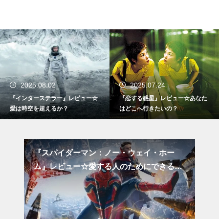
2025.08.02
2025.07.24
『インターステラー』レビュー☆
『恋する惑星』レビュー☆あなた
愛は時空を超えるか？
はどこへ行きたいの？
ェイ・ホー
『デューン 砂の惑星 PART2』レビュー☆
めにできるこ
神は作られる存在なのか？