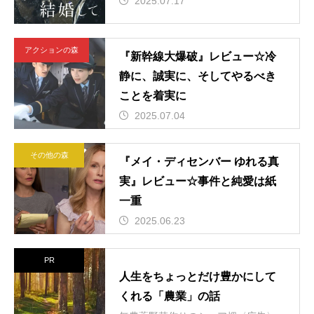
2025.07.17
アクションの森
『新幹線大爆破』レビュー☆冷
静に、誠実に、そしてやるべき
ことを着実に
2025.07.04
その他の森
『メイ・ディセンバー ゆれる真
実』レビュー☆事件と純愛は紙
一重
2025.06.23
PR
人生をちょっとだけ豊かにして
くれる「農業」の話