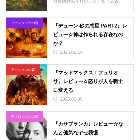
無農薬野菜作りのシェア畑〈広告〉
ファンタジーの森
『デューン 砂の惑星 PART2』レ
ビュー☆神は作られる存在なの
か？
2025.06.14
アクションの森
『マッドマックス：フュリオ
サ』レビュー☆怒りが人を戦士
に変える
2025.06.09
ラブロマンスの森
『カサブランカ』レビュー☆な
んと健気なヤセ我慢