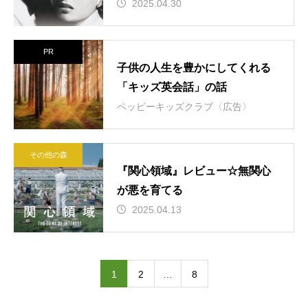
2025.04.30
PR
子供の人生を豊かにしてくれる
「キッズ英会話」の話
ペッピーキッズクラブ〈広告〉
その他の森
『関心領域』レビュー☆無関心
が悪を育てる
2025.04.13
1
2
…
8