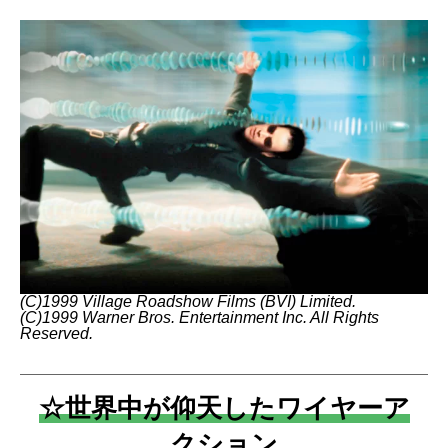
(C)1999 Village Roadshow Films (BVI) Limited.
(C)1999 Warner Bros. Entertainment Inc. All Rights
Reserved.
☆世界中が仰天したワイヤーア
クション