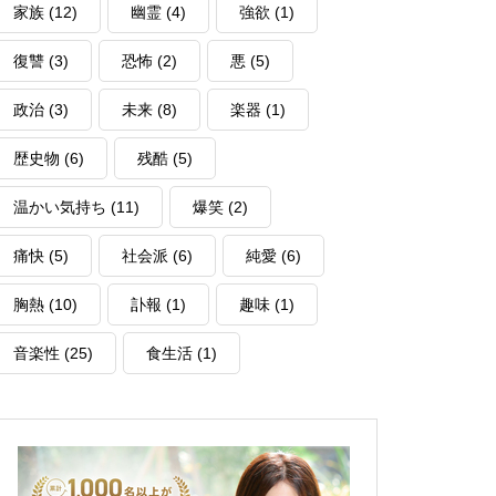
家族
(12)
幽霊
(4)
強欲
(1)
復讐
(3)
恐怖
(2)
悪
(5)
政治
(3)
未来
(8)
楽器
(1)
歴史物
(6)
残酷
(5)
温かい気持ち
(11)
爆笑
(2)
痛快
(5)
社会派
(6)
純愛
(6)
胸熱
(10)
訃報
(1)
趣味
(1)
音楽性
(25)
食生活
(1)