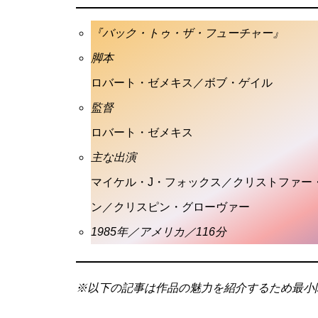
『バック・トゥ・ザ・フューチャー』
脚本
ロバート・ゼメキス／ボブ・ゲイル
監督
ロバート・ゼメキス
主な出演
マイケル・J・フォックス／クリストファー
ン／クリスピン・グローヴァー
1985年／アメリカ／116分
※以下の記事は作品の魅力を紹介するため最小