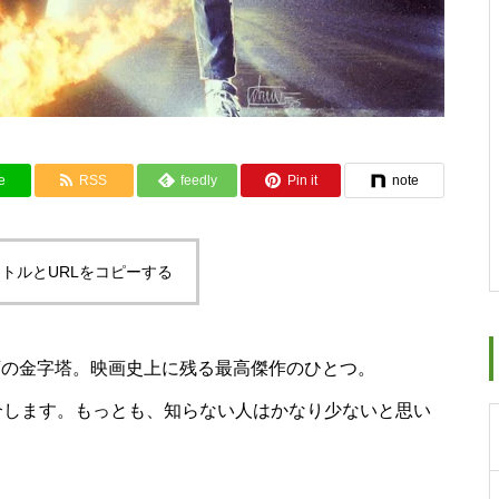
e
RSS
feedly
Pin it
note
トルとURLをコピーする
画の金字塔。映画史上に残る最高傑作のひとつ。
介します。もっとも、知らない人はかなり少ないと思い