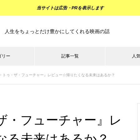
当サイトは広告・PRを表示します
人生をちょっとだけ豊かにしてくれる映画の話
ゴリー
記事一覧
人
・トゥ・ザ・フューチャー』レビュー☆帰りたくなる未来はあるか？
ジーの
ミステリーの
ラブロマンスの
その他の
森
森
森
『マッドマックス：フュリオ
サ』レビュー☆怒りが人を戦士
ザ・フューチャー』レ
に変える
なる未来はあるか？