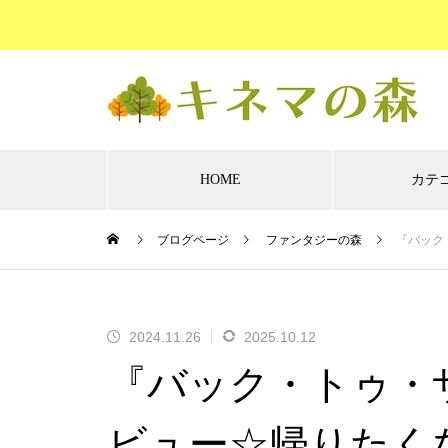
HOME
カテ
ブログページ
ファンタジーの森
『バック
アクションの
コメディーの
ファンタ
森
森
森
『新幹線大爆破』レビュー☆冷
2024.11.26
2025.10.12
静に、誠実に、そしてやるべき
『バック・トゥ・
ことを着実に
ビュー☆帰りたく