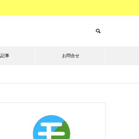
気記事
お問合せ
テーマ別5選の
くらしの
ニュースの
森
森
森
『極悪女王』レビュー☆自分は
強くなれたのか？