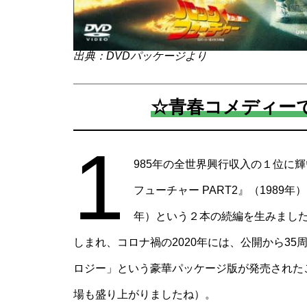
出典：DVDパッケージより
☆青春コメディー
1
985年の全世界興行収入の１位に
フューチャー PART2』（1989年
年）という２本の続編を生みました
しまれ、コロナ禍の2020年には、公開から3
ロジー」という豪華パッケージ版が発売された
場も盛り上がりましたね）。