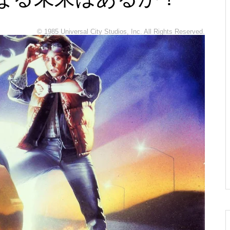
『インディ・ジョーンズと運命
のダイヤル』レビュー☆冒険の
©︎ 1985 Universal City Studios, Inc. All Rights Reserved.
果てにたどり着く場所
『マトリックス』レビュー☆こ
の世界の真の姿とは、そして自
分は何者か？
『キック・アス』レビュー☆心
の中にヒーローを