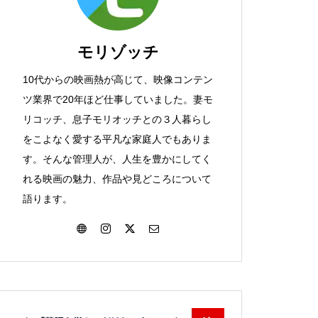
『トップガン マーヴェリック』
レビュー☆たとえ未来に居場所
モリゾッチ
はなくとも
10代からの映画熱が高じて、映像コンテン
ツ業界で20年ほど仕事していました。妻モ
リコッチ、息子モリオッチとの３人暮らし
『TENET テネット』レビュー
をこよなく愛する平凡な家庭人でもありま
☆逆行する時間、そして過去に
す。そんな管理人が、人生を豊かにしてく
つけた心の傷は？
れる映画の魅力、作品や見どころについて
語ります。
『レオン』レビュー☆正しく生
きたいと願って