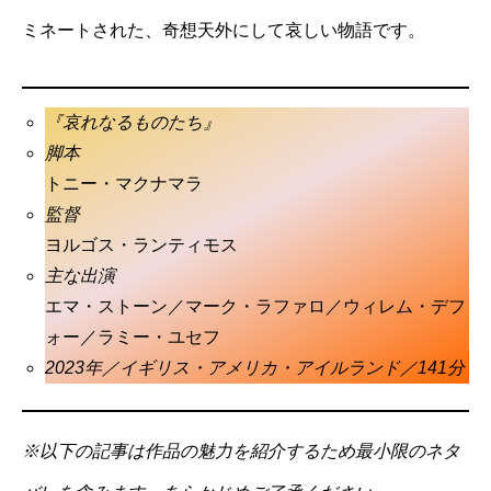
ミネートされた、奇想天外にして哀しい物語です。
『哀れなるものたち』
脚本
トニー・マクナマラ
監督
ヨルゴス・ランティモス
主な出演
エマ・ストーン／マーク・ラファロ／ウィレム・デフ
ォー／ラミー・ユセフ
2023年／イギリス・アメリカ・アイルランド／141分
※以下の記事は作品の魅力を紹介するため最小限のネタ