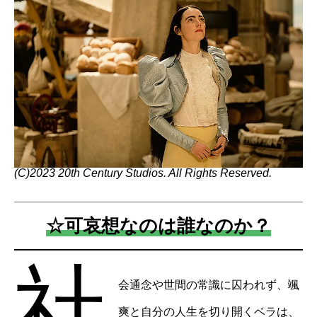
(C)2023 20th Century Studios. All Rights Reserved.
☆可哀想なのは誰なのか？
社
会通念や世間の常識に囚われず、颯
爽と自分の人生を切り開くベラは、