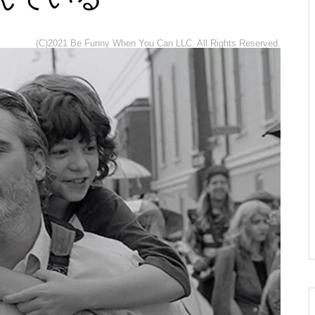
『インディ・ジョーンズと運命
のダイヤル』レビュー☆冒険の
(C)2021 Be Funny When You Can LLC. All Rights Reserved.
果てにたどり着く場所
『マトリックス』レビュー☆こ
の世界の真の姿とは、そして自
分は何者か？
『キック・アス』レビュー☆心
の中にヒーローを