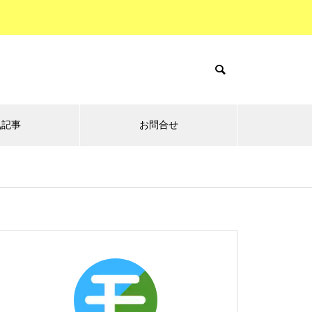
気記事
お問合せ
テーマ別5選の
くらしの
ニュースの
森
森
森
『極悪女王』レビュー☆自分は
強くなれたのか？