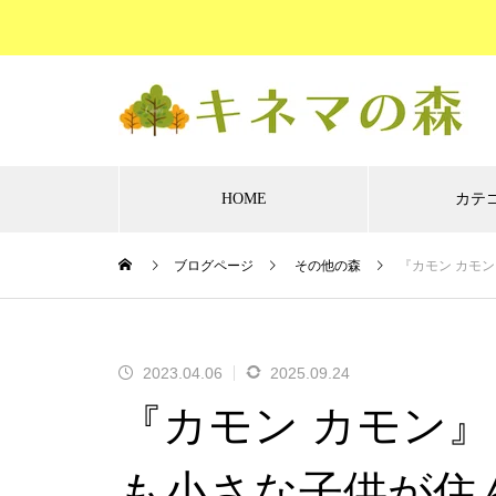
HOME
カテ
ブログページ
その他の森
『カモン カモ
アクションの
コメディーの
ファンタ
森
森
森
『新幹線大爆破』レビュー☆冷
2023.04.06
2025.09.24
静に、誠実に、そしてやるべき
『カモン カモン
ことを着実に
も小さな子供が住