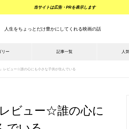
当サイトは広告・PRを表示します
人生をちょっとだけ豊かにしてくれる映画の話
ゴリー
記事一覧
人
ン』レビュー☆誰の心にも小さな子供が住んでいる
ジーの
ミステリーの
ラブロマンスの
その他の
森
森
森
『マッドマックス：フュリオ
サ』レビュー☆怒りが人を戦士
』レビュー☆誰の心に
に変える
んでいる