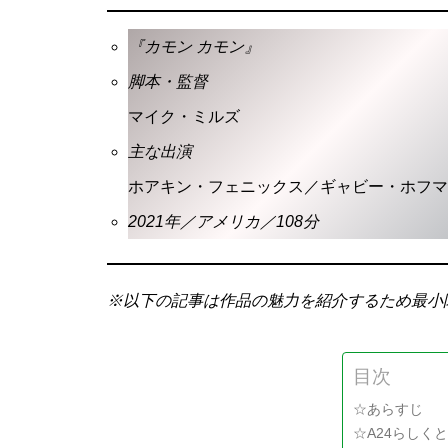
『カモン カモン』
脚本・監督
マイク・ミルズ
主な出演
ホアキン・フェニックス／ギャビー・ホフマ
2021年／アメリカ／108分
※以下の記事は作品の魅力を紹介するため最小
目次
☆あらすじ
☆A24らしく