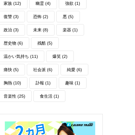
家族
(12)
幽霊
(4)
強欲
(1)
復讐
(3)
恐怖
(2)
悪
(5)
政治
(3)
未来
(8)
楽器
(1)
歴史物
(6)
残酷
(5)
温かい気持ち
(11)
爆笑
(2)
痛快
(5)
社会派
(6)
純愛
(6)
胸熱
(10)
訃報
(1)
趣味
(1)
音楽性
(25)
食生活
(1)