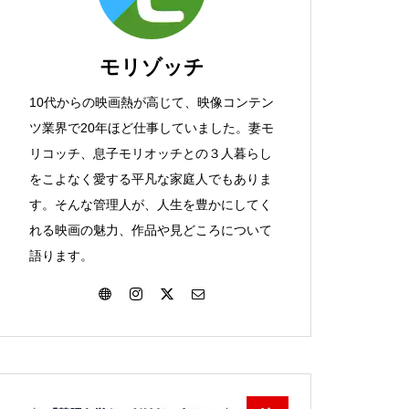
『トップガン マーヴェリック』
レビュー☆たとえ未来に居場所
モリゾッチ
はなくとも
10代からの映画熱が高じて、映像コンテン
ツ業界で20年ほど仕事していました。妻モ
リコッチ、息子モリオッチとの３人暮らし
『TENET テネット』レビュー
をこよなく愛する平凡な家庭人でもありま
☆逆行する時間、そして過去に
す。そんな管理人が、人生を豊かにしてく
つけた心の傷は？
れる映画の魅力、作品や見どころについて
語ります。
『レオン』レビュー☆正しく生
きたいと願って