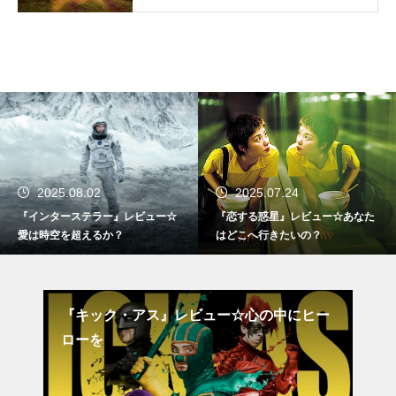
2025.08.02
2025.07.24
『インターステラー』レビュー☆
『恋する惑星』レビュー☆あなた
愛は時空を超えるか？
はどこへ行きたいの？
育て
『キック・アス』レビュー☆心の中にヒー
『
ローを
と