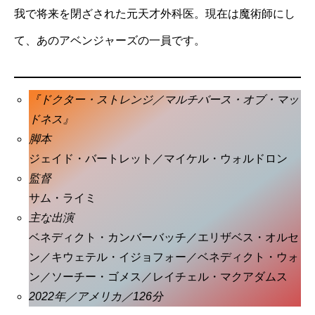
我で将来を閉ざされた元天才外科医。現在は魔術師にし
て、あのアベンジャーズの一員です。
『ドクター・ストレンジ／マルチバース・オブ・マッ
ドネス』
脚本
ジェイド・バートレット／マイケル・ウォルドロン
監督
サム・ライミ
主な出演
ベネディクト・カンバーバッチ／エリザベス・オルセ
ン／キウェテル・イジョフォー／ベネディクト・ウォ
ン／ソーチー・ゴメス／レイチェル・マクアダムス
2022年／アメリカ／126分