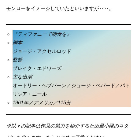
モンローをイメージしていたといいますが‥‥。
『ティファニーで朝食を』
脚本
ジョージ・アクセルロッド
監督
ブレイク・エドワーズ
主な出演
オードリー・ヘプバーン／ジョージ・ペパード／パト
リシア・ニール
1961年／アメリカ／115分
※以下の記事は作品の魅力を紹介するため最小限のネタ