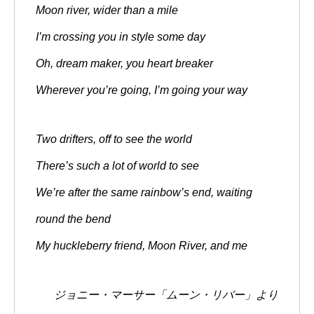
Moon river, wider than a mile
I’m crossing you in style some day
Oh, dream maker, you heart breaker
Wherever you’re going, I’m going your way
Two drifters, off to see the world
There’s such a lot of world to see
We’re after the same rainbow’s end, waiting
round the bend
My huckleberry friend, Moon River, and me
ジョニー・マーサー「ムーン・リバー」より