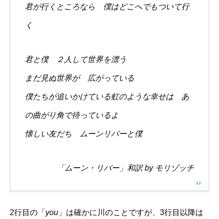
君が行くところなら 僕はどこへでもついて行
く
君と僕 ２人して世界を漂う
まだ見ぬ世界が 広がっている
僕たちが追いかけている虹のような幸せは あ
の曲がり角で待っているよ
懐しい友だち ムーンリバーと僕
「ムーン・リバー」和訳 by モリゾッチ
2行目の「
you
」は確かに川のことですが、3行目以降は