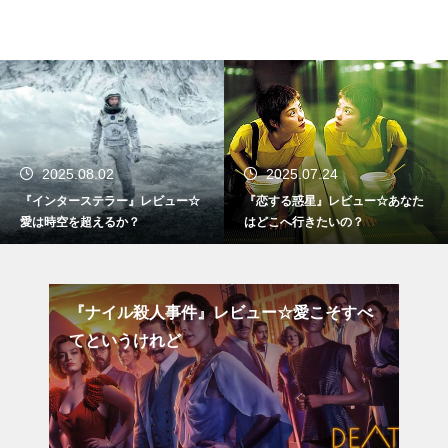
2025.08.02
2025.07.24
『インターステラー』レビュー☆
『恋する惑星』レビュー☆あなた
愛は時空を超えるか？
はどこへ行きたいの？
『ナイル殺人事件』レビュー☆愛こそすべ
『極悪女王
てというけれど
のか？