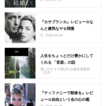
『カサブランカ』レビュー☆な
んと健気なヤセ我慢
2025.04.30
PR
人生をちょっとだけ豊かにして
くれる 「音楽」の話
通いやすさで選ばれる椿音楽教室
〈広告〉
『ティファニーで朝食を』レビ
ュー☆自由という名の心の檻