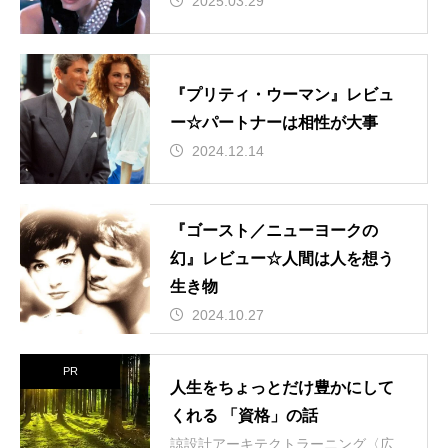
2025.03.29
『プリティ・ウーマン』レビュ
ー☆パートナーは相性が大事
2024.12.14
『ゴースト／ニューヨークの
幻』レビュー☆人間は人を想う
生き物
2024.10.27
PR
人生をちょっとだけ豊かにして
くれる 「資格」の話
諒設計アーキテクトラーニング〈広