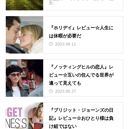
告〉
『ホリデイ』レビュー☆人生に
は休暇が必要だ
2023.08.11
『ノッティングヒルの恋人』レ
ビュー☆互いの住んでる世界が
違って見えても
2023.06.27
『ブリジット・ジョーンズの日
記』レビュー☆おひとり様は負
け組ではない