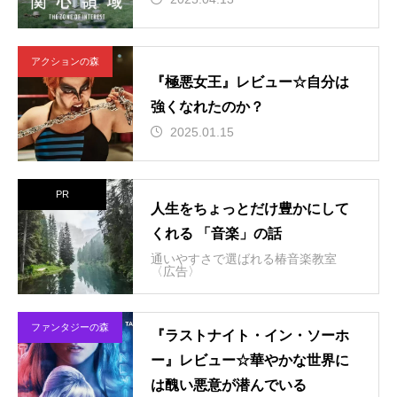
アクションの森
『極悪女王』レビュー☆自分は
強くなれたのか？
2025.01.15
PR
人生をちょっとだけ豊かにして
くれる 「音楽」の話
通いやすさで選ばれる椿音楽教室
〈広告〉
ファンタジーの森
『ラストナイト・イン・ソーホ
ー』レビュー☆華やかな世界に
は醜い悪意が潜んでいる