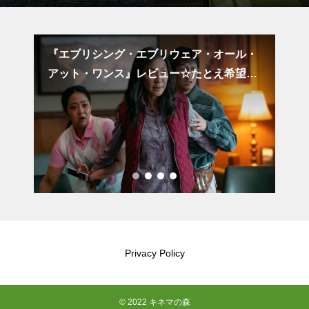
の本
『エブリシング・エブリウェア・オール・
『
アット・ワンス』レビュー☆たとえ希望を
言
失いかけても
Privacy Policy
© 2022 キネマの森