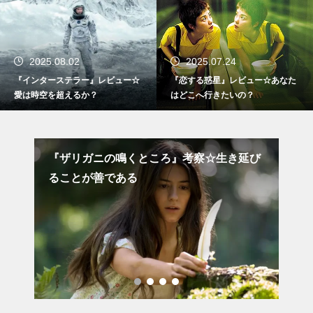
2025.08.02
2025.07.24
『インターステラー』レビュー☆
『恋する惑星』レビュー☆あなた
愛は時空を超えるか？
はどこへ行きたいの？
も小
『ザリガニの鳴くところ』考察☆生き延び
『
ることが善である
行