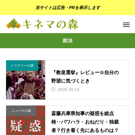
当サイトは広告・PRを表示します
政治
ミステリーの森
『教皇選挙』レビュー☆自分の
野望に気づくとき
2025.08.14
ニュースの森
斎藤兵庫県知事の疑惑を総点
検‥パワハラ・おねだり・独裁
者？行き着く先にあるものは？