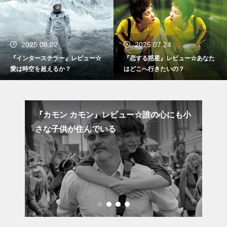
2025.08.02
2025.07.24
『インターステラー』レビュー☆
『恋する惑星』レビュー☆あなた
愛は時空を超えるか？
はどこへ行きたいの？
れた
『カモン カモン』レビュー☆誰の心にも小
ギ
さな子供が住んでいる
の