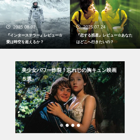
2025.08.02
2025.07.24
『インターステラー』レビュー☆
『恋する惑星』レビュー☆あなた
愛は時空を超えるか？
はどこへ行きたいの？
破滅
美少女パワー炸裂！忘れじの胸キュン映画
『
５選
の